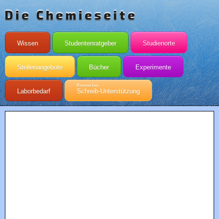
Die Chemieseite
Wissen
Studentenratgeber
Studienorte
Stellenangebote
Bücher
Experimente
Externer Link
Laborbedarf
Schreib-Unterstützung