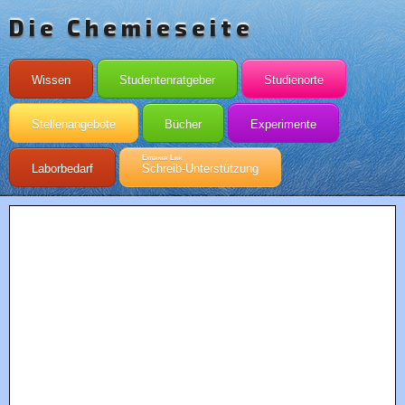
Die Chemieseite
Wissen
Studentenratgeber
Studienorte
Stellenangebote
Bücher
Experimente
Externer Link
Laborbedarf
Schreib-Unterstützung