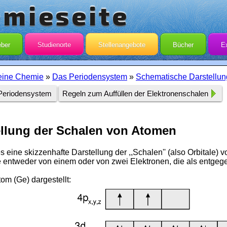
emieseite
eber
Studienorte
Stellenangebote
Bücher
E
eine Chemie
»
Das Periodensystem
»
Schematische Darstellun
Periodensystem
Regeln zum Auffüllen der Elektronenschalen
llung der Schalen von Atomen
es eine skizzenhafte Darstellung der ,,Schalen'' (also Orbitale)
 entweder von einem oder von zwei Elektronen, die als entgegen
om (Ge) dargestellt: